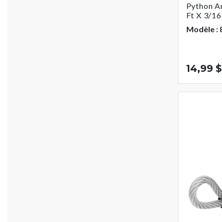
Python Ar
Ft X 3/16
Modèle :
14,99 $