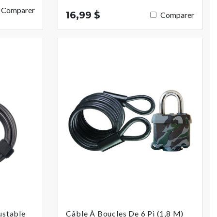
Comparer
16,99 $
Comparer
e
ustable
Câble À Boucles De 6 Pi (1,8 M)