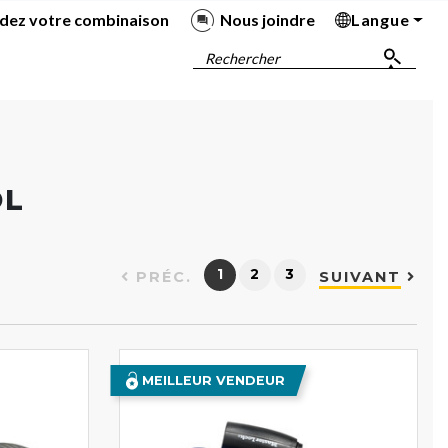
dez votre combinaison
Nous joindre
Langue
Ba
Ba
Ba
Ba
Rechercher
OL
1
2
3
PRÉC.
SUIVANT
MEILLEUR VENDEUR