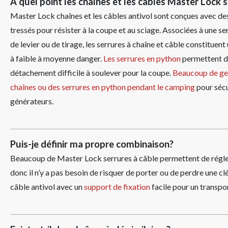
À quel point les chaînes et les câbles Master Lock 
Master Lock chaînes et les câbles antivol sont conçues avec de
tressés pour résister à la coupe et au sciage. Associées à une 
de levier ou de tirage, les serrures à chaîne et câble constituent
à faible à moyenne danger.
Les serrures en python
permettent de
détachement difficile à soulever pour la coupe.
Beaucoup de gens
chaînes ou des serrures en python pendant le camping
pour sécu
générateurs.
Puis-je définir ma propre combinaison?
Beaucoup de Master Lock serrures à câble permettent de régler 
donc il n’y a pas besoin de risquer de porter ou de perdre une cl
câble antivol avec un
support de fixation
facile pour un transpor