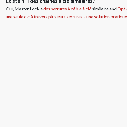
Existe-t-il des chaînes à clé similaires?
Oui, Master Lock a
des serrures à câble à clé
similaire
and
Opti
une seule clé à travers plusieurs serrures – une solution pratiqu