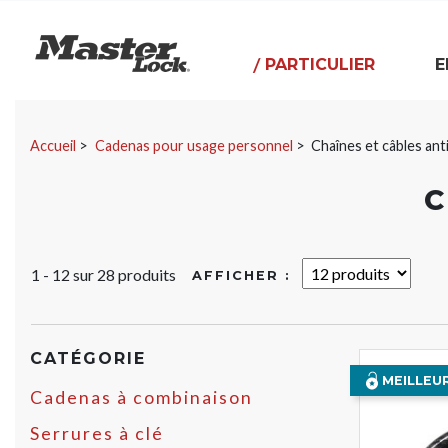
Master Lock
PARTICULIER
E
Sauter la navigation
Accueil
Cadenas pour usage personnel
Chaînes et câbles ant
C
1 - 12 sur
28 produits
AFFICHER :
CATÉGORIE
MEILLEU
Cadenas à combinaison
Serrures à clé