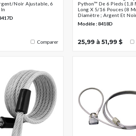
gent/noir Ajustable, 6
Python™ De 6 Pieds (1,8
 In
Long X 5/16 Pouces (8 
Diamètre ; Argent Et Noi
 8417D
Modèle : 8418D
25,99 à 51,99 $
Comparer