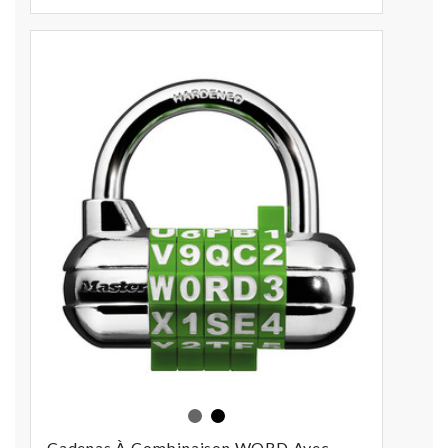
Assorties
Noir
Cadenas À Combinaison WORD Avec