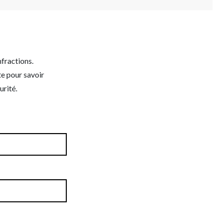
nfractions.
te pour savoir
rité.