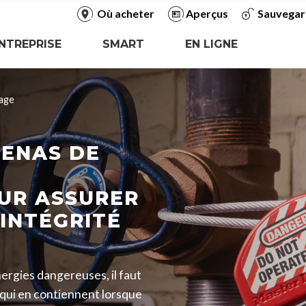
Où acheter
Aperçus
Sauvegar
NTREPRISE
SMART
EN LIGNE
tage
DENAS DE
UR ASSURER
’INTÉGRITÉ
ergies dangereuses, il faut
qui en contiennent lorsque