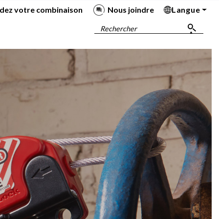
dez votre combinaison
Nous joindre
Langue
Ba
Ba
Ba
Ba
Rechercher