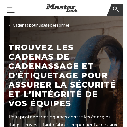
Master Lock
Basculer la navigation
Sauter la navigation
Cadenas pour usage personnel
TROUVEZ LES
CADENAS DE
CADENASSAGE ET
D'ÉTIQUETAGE POUR
ASSURER LA SÉCURITÉ
ET L’INTÉGRITÉ DE
VOS ÉQUIPES
Pour protéger vos équipes contre les énergies
dangereuses, il faut d’abord empêcher l’accès aux