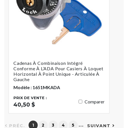
Cadenas À Combinaison Intégré
Conforme À L’ADA Pour Casiers À Loquet
Horizontal À Point Unique - Articulée À
Gauche
Modèle : 1651MKADA
PRIX DE VENTE :
Comparer
40,50 $
…
1
2
3
4
5
PRÉC.
SUIVANT