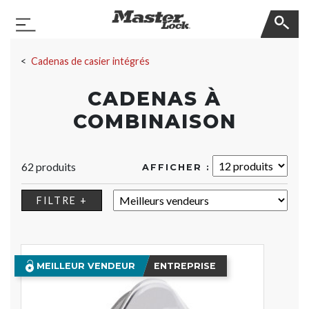
Master Lock
Basculer la navigation
Sauter la navigation
Cadenas de casier intégrés
CADENAS À
COMBINAISON
62 produits
AFFICHER :
TRIER :
FILTRE +
MEILLEUR VENDEUR
ENTREPRISE