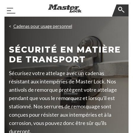
Master Lock
Basculer la navigation
Sauter la navigation
Cadenas pour usage personnel
SÉCURITÉ EN MATIÈRE
DE TRANSPORT
Sécurisez votre attelage avec un cadenas
résistant aux intempéries de Master Lock. Nos
antivols de remorque protègent votre attelage
pendant que vous le remorquez et lorsqu’il est
stationné. Nos serrures de remorquage sont
conçues pour résister aux intempéries et à la
corrosion, vous pouvez donc être sûr qu’ils
dureront.