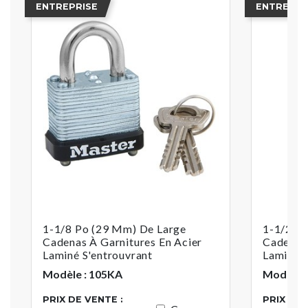
ENTREPRISE
ENTREPRI
1-1/8 Po (29 Mm) De Large
1-1/2 P
Cadenas À Garnitures En Acier
Cadenas 
Laminé S'entrouvrant
Laminé S
Modèle : 105KA
Modèle :
PRIX DE VENTE :
PRIX DE 