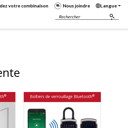
dez votre combinaison
Nous joindre
Langue
Ba
Ba
Ba
Ba
Rechercher
ente
®
®
th
Boîtiers de verrouillage Bluetooth