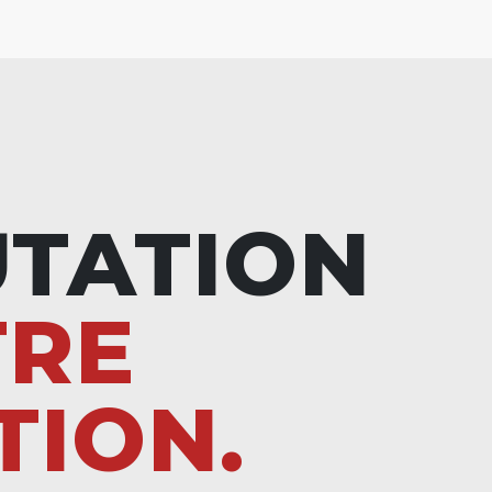
UTATION
TRE
TION.