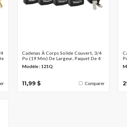
/4
Cadenas À Corps Solide Couvert, 3/4
C
De
Po (19 Mm) De Largeur, Paquet De 4
P
Modèle : 121Q
M
11,99 $
2
er
Comparer