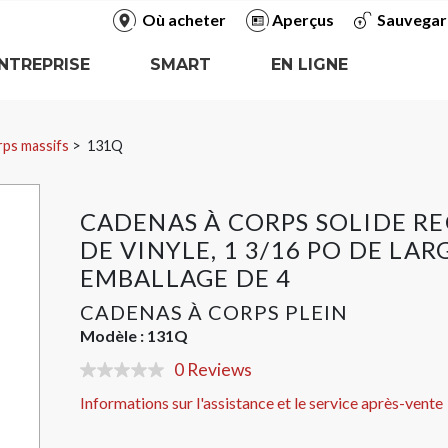
Où acheter
Aperçus
Sauvegar
NTREPRISE
SMART
EN LIGNE
rps massifs
131Q
CADENAS À CORPS SOLIDE R
DE VINYLE, 1 3/16 PO DE LAR
EMBALLAGE DE 4
CADENAS À CORPS PLEIN
Modèle :
131Q
0 Reviews
No
rating
Informations sur l'assistance et le service après-vente
value
Same
page