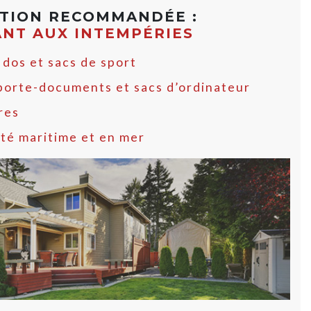
ATION RECOMMANDÉE :
ANT AUX INTEMPÉRIES
 dos et sacs de sport
 porte-documents et sacs d’ordinateur
res
ité maritime et en mer