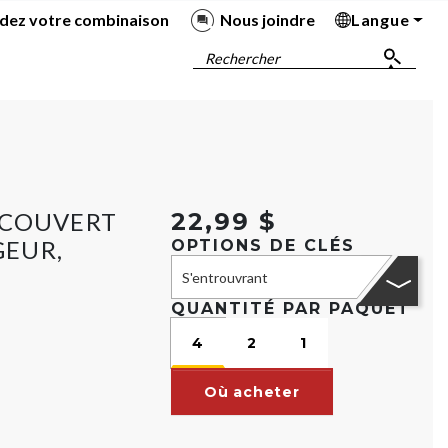
dez votre combinaison
Nous joindre
Langue
Ba
Ba
Ba
Ba
Rechercher
ECOUVERT
22,99 $
GEUR,
OPTIONS DE CLÉS
S'entrouvrant
QUANTITÉ PAR PAQUET
4
2
1
Où acheter