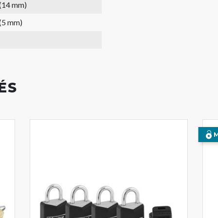
 (14 mm)
 (5 mm)
ÉS
M