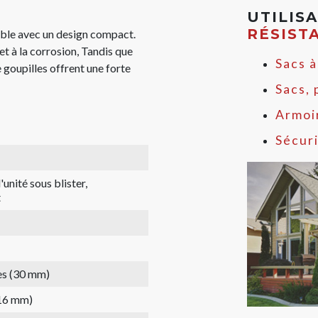
UTILIS
RÉSIST
able avec un design compact.
et à la corrosion, Tandis que
Sacs à
e goupilles offrent une forte
Sacs,
Armoi
Sécur
'unité sous blister,
t
es (30 mm)
(16 mm)