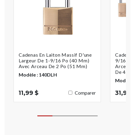
Cadenas En Laiton Massif D'une
Cadenas 
Largeur De 1-9/16 Po (40 Mm)
9/16 Po
Avec Arceau De 2 Po (51 Mm)
Arceau D
De 4
Modèle : 140DLH
Modèle 
11,99 $
31,99 
Comparer