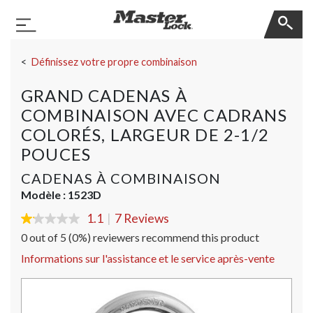
Master Lock
Basculer la navigation
Sauter la navigation
Définissez votre propre combinaison
GRAND CADENAS À
COMBINAISON AVEC CADRANS
COLORÉS, LARGEUR DE 2-1/2
POUCES
CADENAS À COMBINAISON
Modèle :
1523D
1.1
|
7 Reviews
1.1
out
0 out of 5 (0%) reviewers recommend this product
of
5
Informations sur l'assistance et le service après-vente
stars,
average
rating
value.
Read