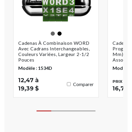
Assorties
Noir
Cadenas À Combinaison WORD
Cadenas
Avec Cadrans Interchangeables,
Program
Couleurs Variées, Largeur 2-1/2
Mm) De L
Pouces
Assortie
Modèle : 1534D
Modèle :
12,47 à
PRIX DE 
Comparer
19,39 $
16,77 