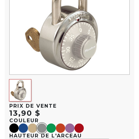
PRIX DE VENTE
13,90 $
COULEUR
black
blue
Or
Gris
green
orange
purple
red
HAUTEUR DE L'ARCEAU