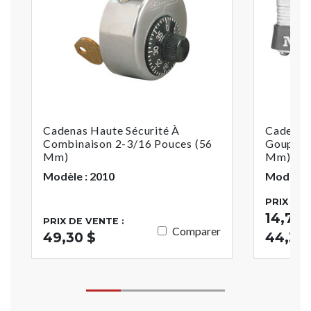
Cadenas Haute Sécurité À
Cadenas 
Combinaison 2-3/16 Pouces (56
Goupille
Mm)
Mm) De 
Modèle : 2010
Modèle :
PRIX DE 
14,70 $
PRIX DE VENTE :
Comparer
49,30 $
44,38 