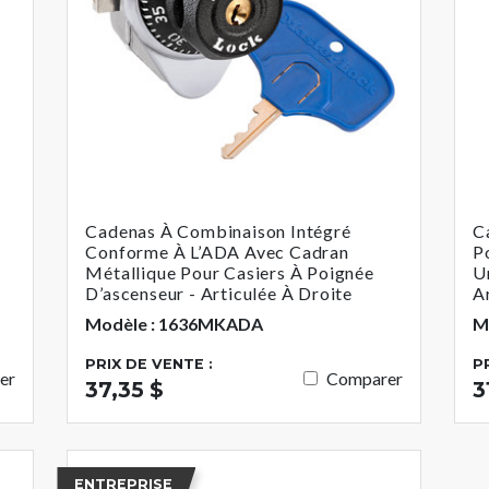
Cadenas À Combinaison Intégré
C
Conforme À L’ADA Avec Cadran
P
Métallique Pour Casiers À Poignée
U
D’ascenseur - Articulée À Droite
A
Modèle : 1636MKADA
M
PRIX DE VENTE :
P
er
Comparer
37,35 $
3
ENTREPRISE