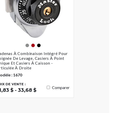
Gris
Rouge
Noir
adenas À Combinaison Intégré Pour
oignée De Levage, Casiers À Point
nique Et Casiers À Caisson -
rticulée À Droite
odèle : 1670
RIX DE VENTE :
Comparer
1,83 $ - 33,68 $