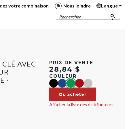
dez votre combinaison
Nous joindre
Langue
Ba
Ba
Ba
Ba
Rechercher
 CLÉ AVEC
PRIX DE VENTE
28,84 $
UR
COULEUR
E -
black
blue
green
red
Argent
Où acheter
Afficher la liste des distributeurs