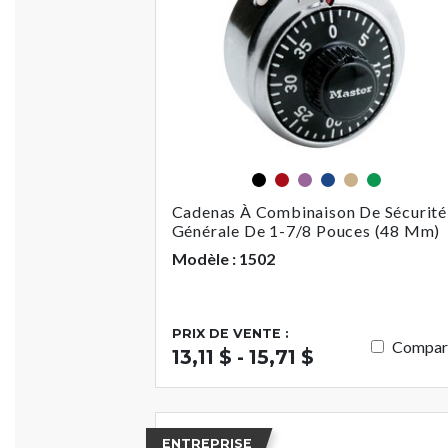
Noir
Rouge
Violet
Bleu
Or
Vert
Cadenas À Combinaison De Sécurité
Générale De 1-7/8 Pouces (48 Mm)
Modèle : 1502
PRIX DE VENTE :
Compar
13,11 $ - 15,71 $
ENTREPRISE