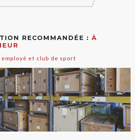
ATION RECOMMANDÉE :
À
RIEUR
 employé et club de sport