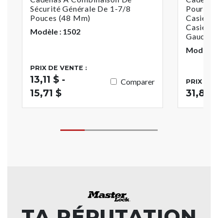
Sécurité Générale De 1-7/8
Pour La 
Pouces (48 Mm)
Casiers 
Casiers 
Modèle : 1502
Gauche
Modèle :
PRIX DE VENTE :
13,11 $ -
Comparer
PRIX DE 
15,71 $
31,83 
TA RÉPUTATION