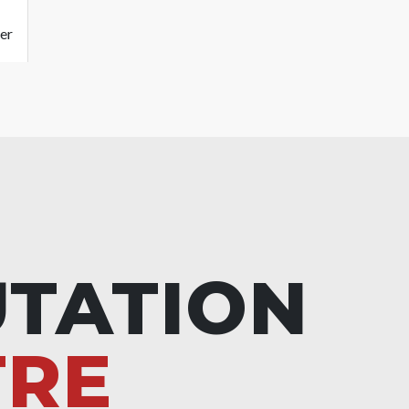
er
UTATION
TRE