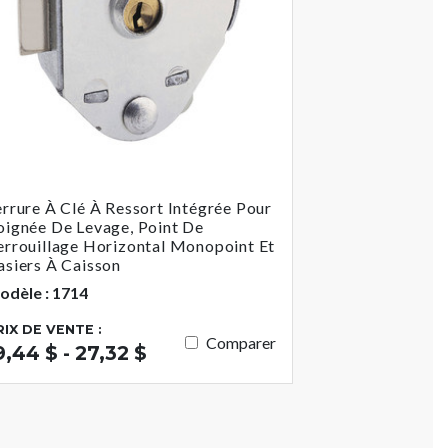
errure À Clé À Ressort Intégrée Pour
oignée De Levage, Point De
errouillage Horizontal Monopoint Et
asiers À Caisson
odèle : 1714
RIX DE VENTE :
Comparer
9,44 $ - 27,32 $