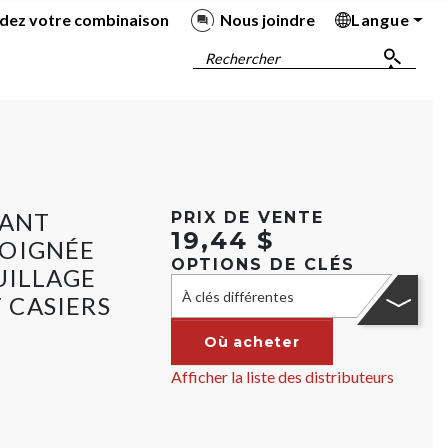
dez votre combinaison
Nous joindre
Langue
Ba
Ba
Ba
Ba
Rechercher
MANT
PRIX DE VENTE
19,44 $
POIGNÉE
OPTIONS DE CLÉS
UILLAGE
À clés différentes
 CASIERS
Où acheter
Afficher la liste des distributeurs