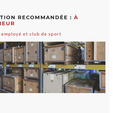
ATION RECOMMANDÉE :
À
RIEUR
 employé et club de sport