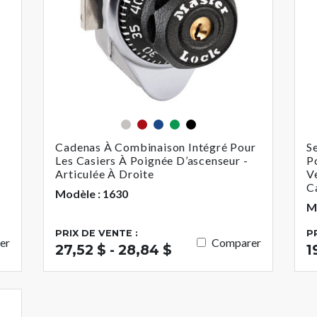
Argent
Rouge
Bleu
Vert
Noir
Cadenas À Combinaison Intégré Pour
S
Les Casiers À Poignée D’ascenseur -
P
Articulée À Droite
V
C
Modèle : 1630
M
PRIX DE VENTE :
P
er
Comparer
27,52 $ - 28,84 $
1