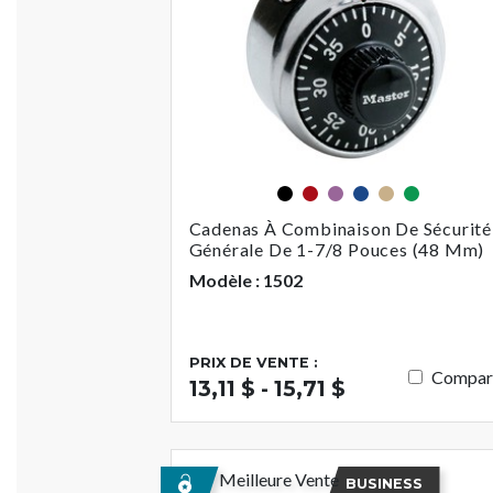
Noir
Rouge
Violet
Bleu
Or
Vert
Cadenas À Combinaison De Sécurité
Générale De 1-7/8 Pouces (48 Mm)
Modèle : 1502
PRIX DE VENTE :
Compar
13,11 $ - 15,71 $
Meilleure Vente
BUSINESS