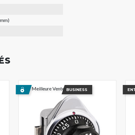
1 mm)
ÉS
Meilleure Vente
BUSINESS
EN