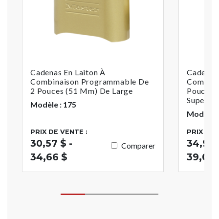
Cadenas En Laiton À
Cadenas 
Combinaison Programmable De
Combinai
2 Pouces (51 Mm) De Large
Pouces (
Supervis
Modèle : 175
Modèle :
PRIX DE VENTE :
PRIX DE 
30,57 $ -
34,93 
Comparer
34,66 $
39,01 