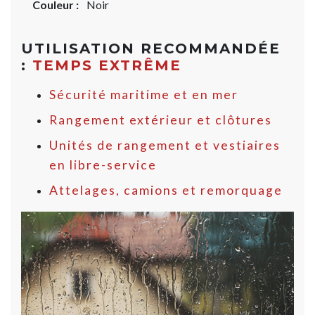
Couleur :
Noir
UTILISATION RECOMMANDÉE
:
TEMPS EXTRÊME
Sécurité maritime et en mer
Rangement extérieur et clôtures
Unités de rangement et vestiaires
en libre-service
Attelages, camions et remorquage