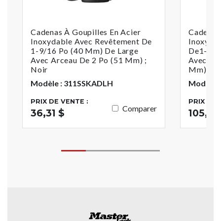
Cadenas À Goupilles En Acier
Cadenas 
Inoxydable Avec Revêtement De
Inoxyda
1-9/16 Po (40 Mm) De Large
De1-9/1
Avec Arceau De 2 Po (51 Mm) ;
Avec Arc
Noir
Mm) ; Pa
Modèle : 311SSKADLH
Modèle :
PRIX DE VENTE :
PRIX DE 
Comparer
36,31 $
105,14