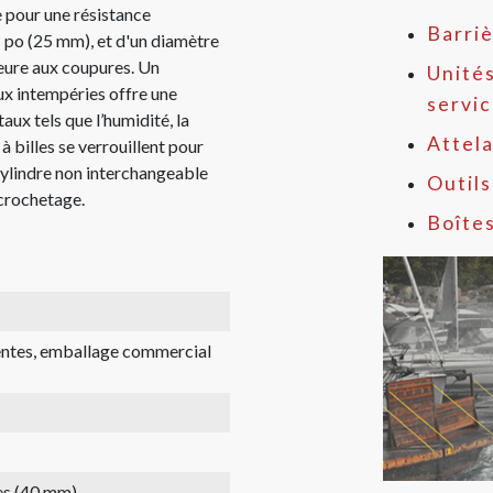
e pour une résistance
Barriè
1 po (25 mm), et d'un diamètre
eure aux coupures. Un
Unités
ux intempéries offre une
servi
ux tels que l’humidité, la
Attel
à billes se verrouillent pour
cylindre non interchangeable
Outils
 crochetage.
Boîte
rentes, emballage commercial
es (40 mm)