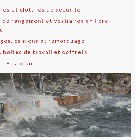
res et clôtures de sécurité
 de rangement et vestiaires en libre-
ce
ages, camions et remorquage
, boîtes de travail et coffrets
s de camion