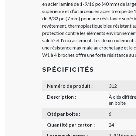
en acier laminé de 1-9/16 po (40 mm) de larg
supérieure et d’un arceau en acier trempé de 
de 9/32 po (7 mm) pour une résistance supéri
revêtement, thermoplastique bleu résistant a
protection contre les éléments environnementa
saleté et l'encrassement. Les deux roulements 
une résistance maximale au crochetage et le 
W1 à 4 broches offre une forte résistance au
SPÉCIFICITÉS
Numéro de produit :
312
Description :
À clés diffé
en boîte
Qté par boîte :
6
Quantité par carton :
24
Largeur du corps :
1-9/16 pouc