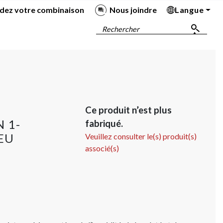
dez votre combinaison
Nous joindre
Langue
Ba
Ba
Ba
Ba
Rechercher
Ce produit n’est plus
 1-
fabriqué.
EU
Veuillez consulter le(s) produit(s)
associé(s)