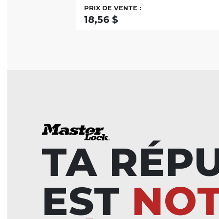
PRIX DE VENTE :
18,56 $
TA RÉP
EST
NO