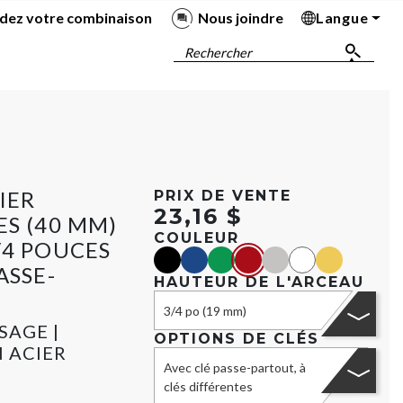
dez votre combinaison
Nous joindre
Langue
Ba
Ba
Ba
Ba
Rechercher
D
IER
PRIX DE VENTE
23,16 $
ES (40 MM)
COULEUR
/4 POUCES
black
blue
green
red
Argent
Blanc
yellow
ASSE-
HAUTEUR DE L'ARCEAU
3/4 po (19 mm)
SAGE |
OPTIONS DE CLÉS
 ACIER
Avec clé passe-partout, à
clés différentes