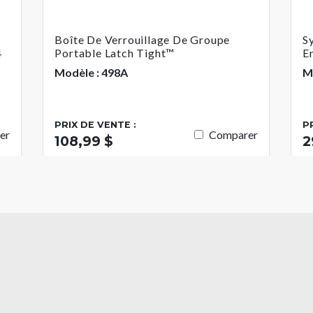
Boîte De Verrouillage De Groupe
S
4
Portable Latch Tight™
E
Modèle : 498A
M
PRIX DE VENTE :
P
er
Comparer
108,99 $
2