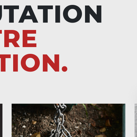
UTATION
TRE
TION.