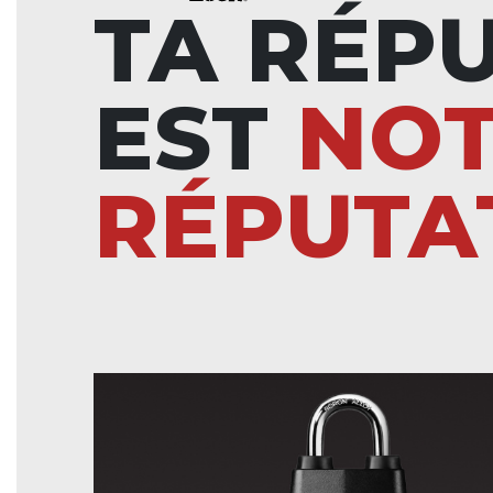
TA RÉP
EST
NO
RÉPUTA