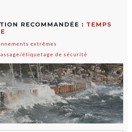
ATION RECOMMANDÉE :
TEMPS
ME
onnements extrêmes
assage/étiquetage de sécurité