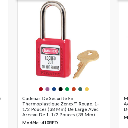
Rouge
Violet
Bleu
Noir
Vert
Orange
Sarcelle
jaune
é
Cadenas De Sécurité En
M
e
Thermoplastique Zenex™ Rouge, 1-
A
)
1/2 Pouces (38 Mm) De Large Avec
D
Arceau De 1-1/2 Pouces (38 Mm)
M
Modèle : 410RED