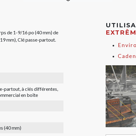
UTILIS
EXTRÊ
orps de 1-9/16 po (40 mm) de
(19 mm), Clé passe-partout.
Envir
Caden
e-partout, à clés différentes,
mmercial en boîte
es (40 mm)