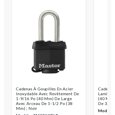
Cadenas À Goupilles En Acier
Cadenas 
Inoxydable Avec Revêtement De
Laminé À
1-9/16 Po (40 Mm) De Large
(40 Mm)
Avec Arceau De 1-1/2 Po (38
De 3/4 
Mm) ; Noir
Modèle 