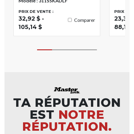
Modèle : 311SSKADLF
PRIX DE VENTE :
PRIX DE 
32,92 $ -
23,37 
Comparer
105,14 $
88,19 
TA RÉPUTATION
EST
NOTRE
RÉPUTATION.