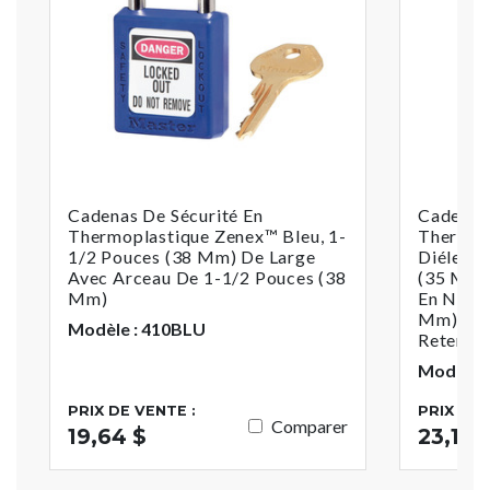
Cadenas De Sécurité En
Cadenas 
Thermoplastique Zenex™ Bleu, 1-
Thermop
1/2 Pouces (38 Mm) De Large
Diélectr
Avec Arceau De 1-1/2 Pouces (38
(35 Mm)
Mm)
En Nylon
Mm) De 
Modèle : 410BLU
Retenue
Modèle 
PRIX DE VENTE :
PRIX DE 
Comparer
19,64 $
23,18 