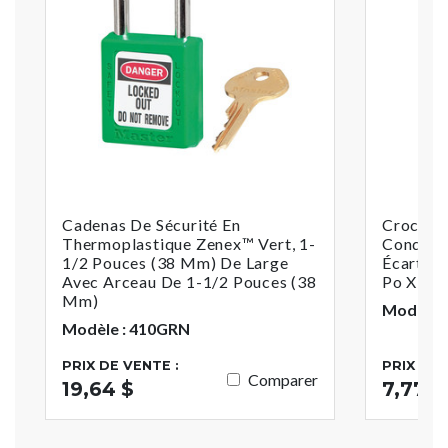
Cadenas De Sécurité En
Crochet
Thermoplastique Zenex™ Vert, 1-
Conduct
1/2 Pouces (38 Mm) De Large
Écartem
Avec Arceau De 1-1/2 Pouces (38
Po X 2-
Mm)
Modèle :
Modèle : 410GRN
PRIX DE VENTE :
PRIX DE 
Comparer
19,64 $
7,77 $