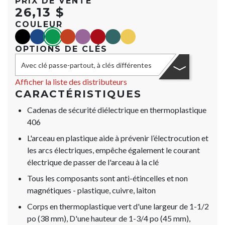
PRIX DE VENTE
26,13 $
COULEUR
black
blue
green
orange
purple
red
teal
yellow
OPTIONS DE CLÉS
Avec clé passe-partout, à clés différentes
Afficher la liste des distributeurs
CARACTÉRISTIQUES
Cadenas de sécurité diélectrique en thermoplastique
406
L'arceau en plastique aide à prévenir l’électrocution et
les arcs électriques, empêche également le courant
électrique de passer de l'arceau à la clé
Tous les composants sont anti-étincelles et non
magnétiques - plastique, cuivre, laiton
Corps en thermoplastique vert d'une largeur de 1-1/2
po (38 mm), D'une hauteur de 1-3/4 po (45 mm),