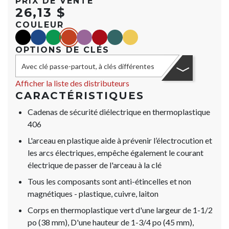
PRIX DE VENTE
26,13 $
COULEUR
black
blue
green
orange
purple
red
teal
yellow
OPTIONS DE CLÉS
Avec clé passe-partout, à clés différentes
Afficher la liste des distributeurs
CARACTÉRISTIQUES
Cadenas de sécurité diélectrique en thermoplastique
406
L'arceau en plastique aide à prévenir l’électrocution et
les arcs électriques, empêche également le courant
électrique de passer de l'arceau à la clé
Tous les composants sont anti-étincelles et non
magnétiques - plastique, cuivre, laiton
Corps en thermoplastique vert d'une largeur de 1-1/2
po (38 mm), D'une hauteur de 1-3/4 po (45 mm),