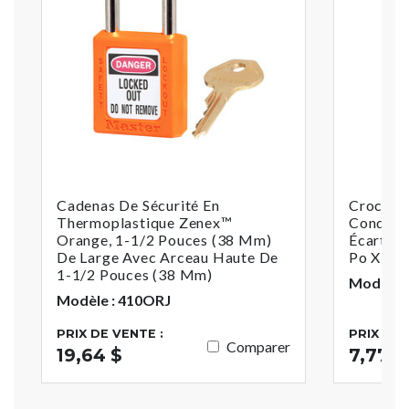
Cadenas De Sécurité En
Crochet
Thermoplastique Zenex™
Conduct
Orange, 1-1/2 Pouces (38 Mm)
Écartem
De Large Avec Arceau Haute De
Po X 2-
1-1/2 Pouces (38 Mm)
Modèle :
Modèle : 410ORJ
PRIX DE VENTE :
PRIX DE 
Comparer
19,64 $
7,77 $