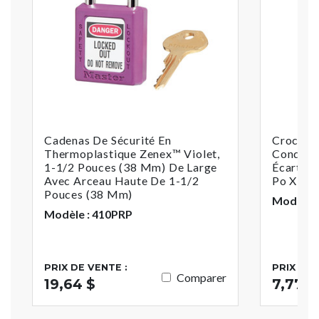
Cadenas De Sécurité En
Crochet
Thermoplastique Zenex™ Violet,
Conduct
1-1/2 Pouces (38 Mm) De Large
Écartem
Avec Arceau Haute De 1-1/2
Po X 2-
Pouces (38 Mm)
Modèle :
Modèle : 410PRP
PRIX DE VENTE :
PRIX DE 
Comparer
19,64 $
7,77 $