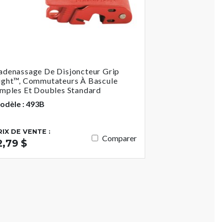
adenassage De Disjoncteur Grip
ight™, Commutateurs À Bascule
imples Et Doubles Standard
odèle : 493B
RIX DE VENTE :
Comparer
2,79 $