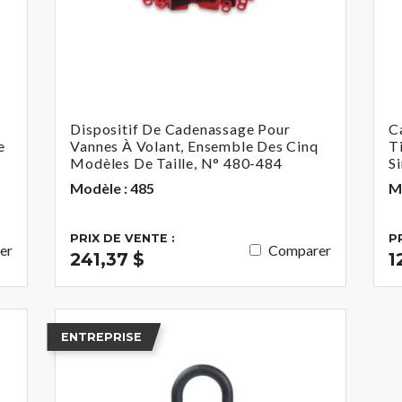
Dispositif De Cadenassage Pour
C
e
Vannes À Volant, Ensemble Des Cinq
T
Modèles De Taille, N° 480-484
S
Modèle : 485
M
PRIX DE VENTE :
P
er
Comparer
241,37 $
1
ENTREPRISE