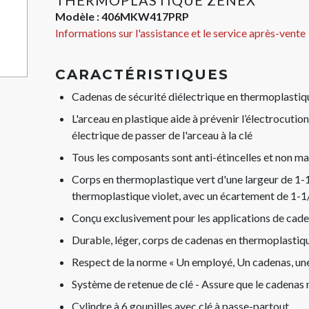
THERMOPLASTIQUE ZENEX™
Modèle :
406MKW417PRP
Informations sur l'assistance et le service après-vente
CARACTÉRISTIQUES
Cadenas de sécurité diélectrique en thermoplasti
L'arceau en plastique aide à prévenir l’électrocutio
électrique de passer de l'arceau à la clé
Tous les composants sont anti-étincelles et non mag
Corps en thermoplastique vert d'une largeur de 1-
thermoplastique violet, avec un écartement de 1-
Conçu exclusivement pour les applications de cade
Durable, léger, corps de cadenas en thermoplasti
Respect de la norme « Un employé, Un cadenas, une
Système de retenue de clé - Assure que le cadenas n’
Cylindre à 6 goupilles avec clé à passe-partout