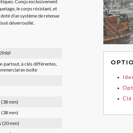
étiques. Conçu exclusivement
uetage, le corps résistant, et
st doté d’un système de retenue
issé déverrouillé.
7PRP
OPTI
e-partout, à clés différentes,
mmercial en boîte
Ide
Opt
Clé
s (38 mm)
s (38 mm)
s (20 mm)