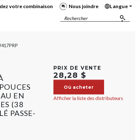
dez votre combinaison
Nous joindre
Langue
Ba
Ba
Ba
Ba
Rechercher
W417PRP
PRIX DE VENTE
28,28 $
À
 POUCES
Où acheter
EAU EN
Afficher la liste des distributeurs
ES (38
LÉ PASSE-