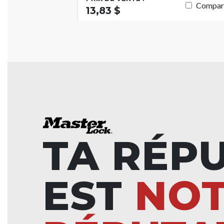
Compar
13,83 $
TA RÉP
EST
NO