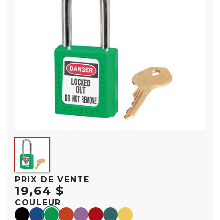
PRIX DE VENTE
19,64 $
COULEUR
black
blue
green
orange
purple
red
teal
yellow