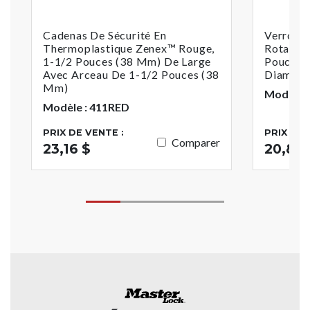
Cadenas De Sécurité En
Verrouil
Thermoplastique Zenex™ Rouge,
Rotatif,
1-1/2 Pouces (38 Mm) De Large
Pouces 
Avec Arceau De 1-1/2 Pouces (38
Diamètr
Mm)
Modèle :
Modèle : 411RED
PRIX DE VENTE :
PRIX DE 
Comparer
23,16 $
20,82 