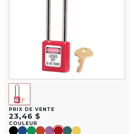
PRIX DE VENTE
23,46 $
COULEUR
black
blue
green
orange
purple
red
teal
yellow