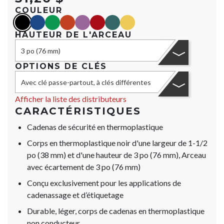
COULEUR
black
blue
green
orange
purple
red
teal
yellow
HAUTEUR DE L'ARCEAU
3 po (76 mm)
OPTIONS DE CLÉS
Avec clé passe-partout, à clés différentes
Afficher la liste des distributeurs
CARACTÉRISTIQUES
Cadenas de sécurité en thermoplastique
Corps en thermoplastique noir d'une largeur de 1-1/2
po (38 mm) et d'une hauteur de 3 po (76 mm), Arceau
avec écartement de 3 po (76 mm)
Conçu exclusivement pour les applications de
cadenassage et d’étiquetage
Durable, léger, corps de cadenas en thermoplastique
non conducteur