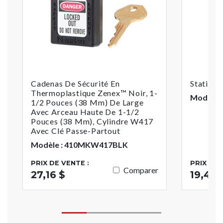
Cadenas De Sécurité En
Station 
Thermoplastique Zenex™ Noir, 1-
Modèle :
1/2 Pouces (38 Mm) De Large
Avec Arceau Haute De 1-1/2
Pouces (38 Mm), Cylindre W417
Avec Clé Passe-Partout
Modèle : 410MKW417BLK
PRIX DE VENTE :
PRIX DE 
Comparer
27,16 $
19,46 