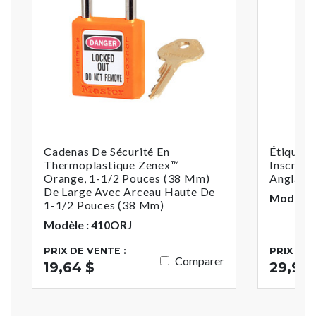
Cadenas De Sécurité En
Étiquett
Thermoplastique Zenex™
Inscript
Orange, 1-1/2 Pouces (38 Mm)
Anglais/
De Large Avec Arceau Haute De
Modèle :
1-1/2 Pouces (38 Mm)
Modèle : 410ORJ
PRIX DE VENTE :
PRIX DE 
Comparer
19,64 $
29,95 