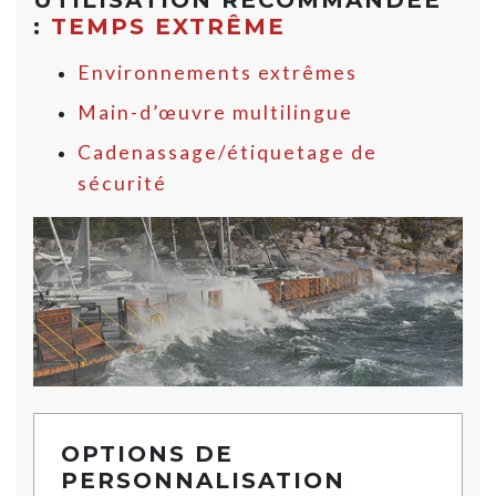
UTILISATION RECOMMANDÉE
:
TEMPS EXTRÊME
Environnements extrêmes
Main-d’œuvre multilingue
Cadenassage/étiquetage de
sécurité
OPTIONS DE
PERSONNALISATION