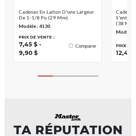
Cadenas En Laiton D'une Largeur
Cadenas 
De 1-1/8 Po (29 Mm)
S'entrou
(38 Mm)
Modèle : 4130
Modèle 
PRIX DE VENTE :
7,45 $ -
Comparer
PRIX DE 
9,90 $
12,42 
TA RÉPUTATION