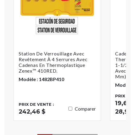
Ro
Station De Verrouillage Avec
Cadenas 
Revêtement À 4 Serrures Avec
Thermop
Cadenas En Thermoplastique
1-1/2 P
Zenex™ 410RED.
Avec Arc
Mm)
Modèle : 1482BP410
Modèle 
PRIX DE 
19,64 $
PRIX DE VENTE :
Comparer
242,46 $
28,93 