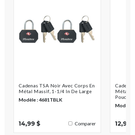
Cadenas TSA Noir Avec Corps En
Cadenas
Métal Massif, 1-1/4 In De Large
Métal Ma
Pouces
Modèle : 4681TBLK
Modèle 
14,99 $
12,99 
Comparer