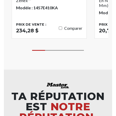
Zenex™
En Nylon
Mm) De 
Modèle : 1457E410KA
Modèle 
PRIX DE VENTE :
PRIX DE 
Comparer
234,28 $
20,76 
TA RÉPUTATION
EST
NOTRE