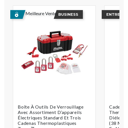
Meilleure Vente
BUSINESS
ENTREPRI
Boîte À Outils De Verrouillage
Cadenas 
Avec Assortiment D’appareils
Thermop
Électriques Standard Et Trois
Diélectr
Cadenas Thermoplastiques
(38 Mm)