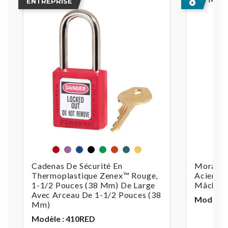
ENTREPRISE
Rouge
Violet
Bleu
Noir
Vert
Orange
Sarcelle
jaune
Cadenas De Sécurité En
Moraillo
Thermoplastique Zenex™ Rouge,
Acier, 
1-1/2 Pouces (38 Mm) De Large
Mâchoir
Avec Arceau De 1-1/2 Pouces (38
Modèle :
Mm)
Modèle : 410RED