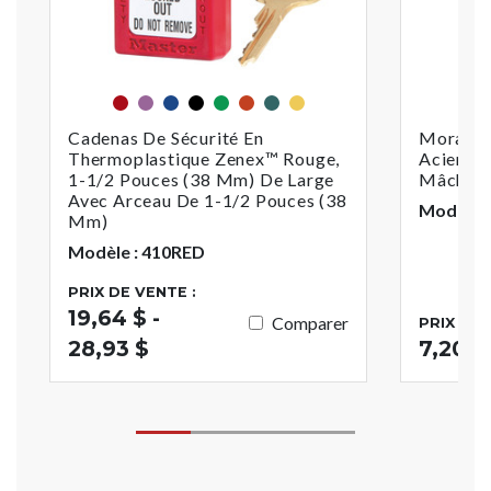
Rouge
Violet
Bleu
Noir
Vert
Orange
Sarcelle
jaune
Cadenas De Sécurité En
Moraillo
Thermoplastique Zenex™ Rouge,
Acier, 
1-1/2 Pouces (38 Mm) De Large
Mâchoir
Avec Arceau De 1-1/2 Pouces (38
Modèle :
Mm)
Modèle : 410RED
PRIX DE VENTE :
19,64 $ -
Comparer
PRIX DE 
28,93 $
7,20 $