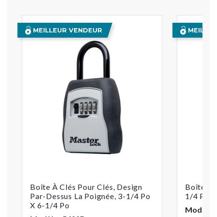
MEILLEUR VENDEUR
MEILLE
Boîte À Clés Pour Clés, Design
Boîte À 
Par-Dessus La Poignée, 3-1/4 Po
1/4 Po X
X 6-1/4 Po
Modèle :