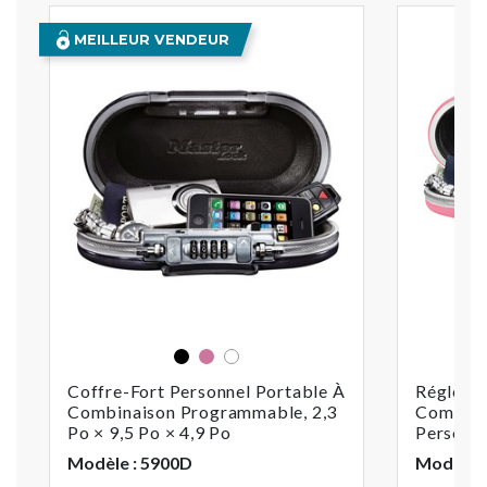
MEILLEUR VENDEUR
Noir
Rose
Blanc
Coffre-Fort Personnel Portable À
Réglez V
Combinaison Programmable, 2,3
Combina
Po × 9,5 Po × 4,9 Po
Personne
Modèle : 5900D
Modèle 