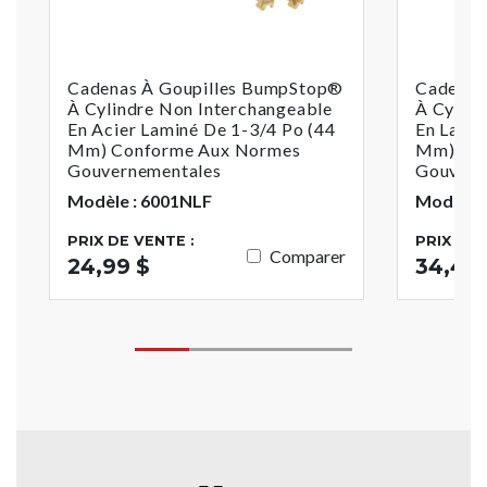
Cadenas À Goupilles BumpStop®
Cadenas
À Cylindre Non Interchangeable
À Cylind
En Acier Laminé De 1-3/4 Po (44
En Laito
Mm) Conforme Aux Normes
Mm) Con
Gouvernementales
Gouvern
Modèle : 6001NLF
Modèle :
PRIX DE VENTE :
PRIX DE 
Comparer
24,99 $
34,40 