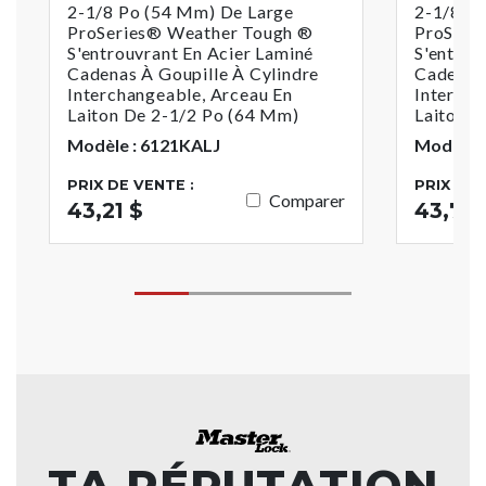
2-1/8 Po (54 Mm) De Large
2-1/8 P
ProSeries® Weather Tough ®
ProSeri
S'entrouvrant En Acier Laminé
S'entrou
Cadenas À Goupille À Cylindre
Cadenas 
Interchangeable, Arceau En
Intercha
Laiton De 2-1/2 Po (64 Mm)
Laiton D
Modèle : 6121KALJ
Modèle 
PRIX DE VENTE :
PRIX DE 
Comparer
43,21 $
43,74 
TA RÉPUTATION