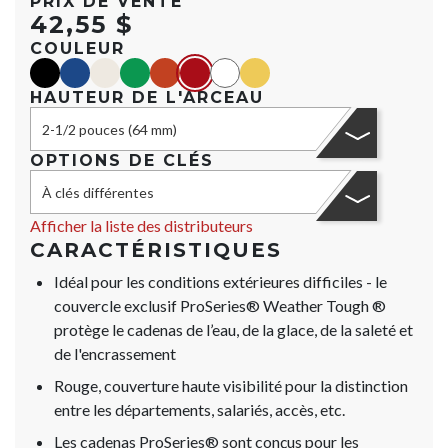
PRIX DE VENTE
42,55 $
COULEUR
black
blue
Or
green
orange
red
Blanc
yellow
HAUTEUR DE L'ARCEAU
2-1/2 pouces (64 mm)
OPTIONS DE CLÉS
À clés différentes
Afficher la liste des distributeurs
CARACTÉRISTIQUES
Idéal pour les conditions extérieures difficiles - le
couvercle exclusif ProSeries® Weather Tough ®
protège le cadenas de l’eau, de la glace, de la saleté et
de l'encrassement
Rouge, couverture haute visibilité pour la distinction
entre les départements, salariés, accès, etc.
Les cadenas ProSeries® sont conçus pour les