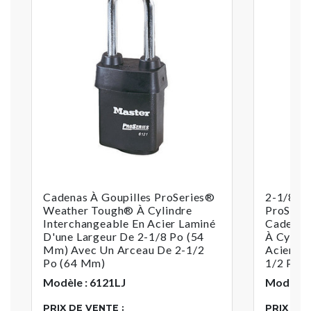
Cadenas À Goupilles ProSeries®
2-1/8 P
Weather Tough® À Cylindre
ProSeri
Interchangeable En Acier Laminé
Cadenas 
D'une Largeur De 2-1/8 Po (54
À Cylind
Mm) Avec Un Arceau De 2-1/2
Acier La
Po (64 Mm)
1/2 Po (
Modèle : 6121LJ
Modèle 
PRIX DE VENTE :
PRIX DE 