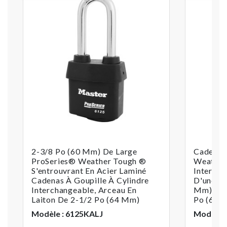
2-3/8 Po (60 Mm) De Large
Cadenas
ProSeries® Weather Tough ®
Weather
S'entrouvrant En Acier Laminé
Intercha
Cadenas À Goupille À Cylindre
D'une La
Interchangeable, Arceau En
Mm) Ave
Laiton De 2-1/2 Po (64 Mm)
Po (64 
Modèle : 6125KALJ
Modèle :