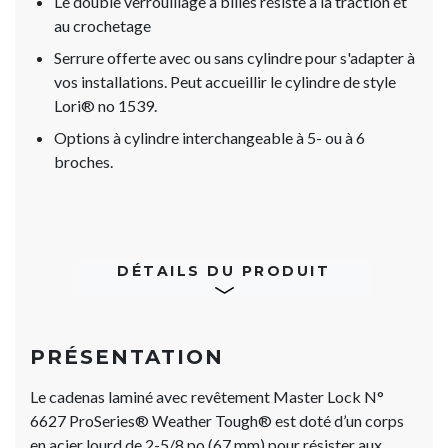
Le double verrouillage à billes résiste à la traction et
au crochetage
Serrure offerte avec ou sans cylindre pour s'adapter à
vos installations. Peut accueillir le cylindre de style
Lori® no 1539.
Options à cylindre interchangeable à 5- ou à 6
broches.
DÉTAILS DU PRODUIT
PRÉSENTATION
Le cadenas laminé avec revêtement Master Lock N°
6627 ProSeries® Weather Tough® est doté d’un corps
en acier lourd de 2-5/8 po (67 mm) pour résister aux