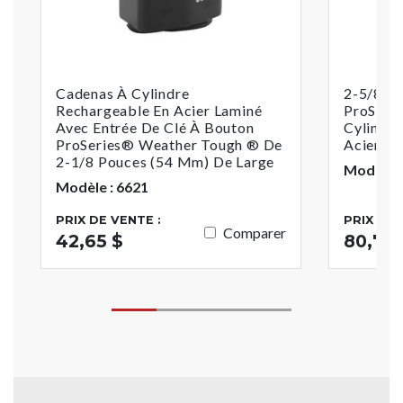
Cadenas À Cylindre
2-5/8 P
Rechargeable En Acier Laminé
ProSeri
Avec Entrée De Clé À Bouton
Cylindre
ProSeries® Weather Tough ® De
Acier L
2-1/8 Pouces (54 Mm) De Large
Modèle :
Modèle : 6621
PRIX DE VENTE :
PRIX DE 
Comparer
42,65 $
80,79 