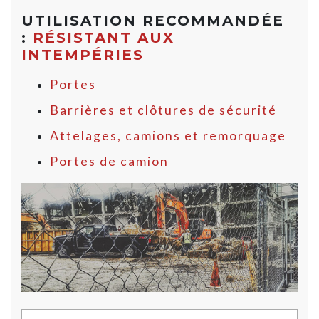
UTILISATION RECOMMANDÉE
:
RÉSISTANT AUX
INTEMPÉRIES
Portes
Barrières et clôtures de sécurité
Attelages, camions et remorquage
Portes de camion