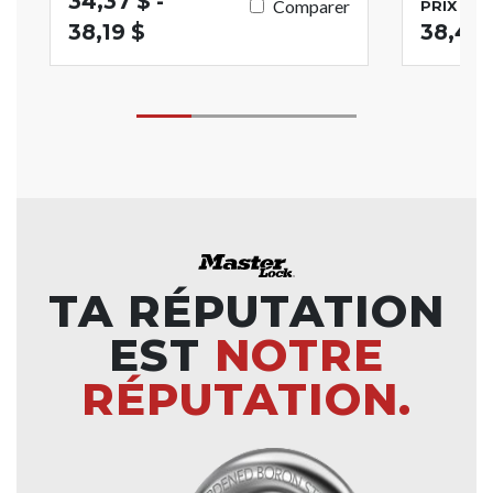
34,37 $ -
Comparer
PRIX DE 
38,19 $
38,47 
TA RÉPUTATION
EST
NOTRE
RÉPUTATION.