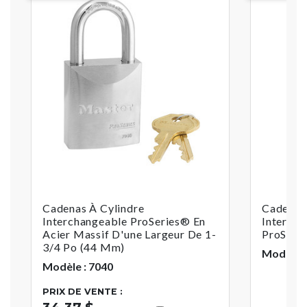
Cadenas À Cylindre
Cadenas 
Interchangeable ProSeries® En
Intercha
Acier Massif D'une Largeur De 1-
ProSeri
3/4 Po (44 Mm)
Modèle :
Modèle : 7040
PRIX DE VENTE :