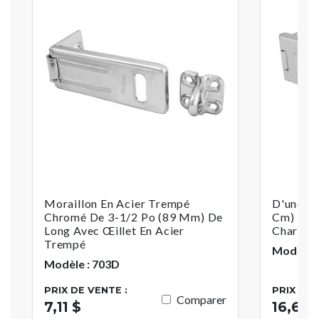
Moraillon En Acier Trempé
D'une Lo
Chromé De 3-1/2 Po (89 Mm) De
Cm) En A
Long Avec Œillet En Acier
Charnièr
Trempé
Modèle 
Modèle : 703D
PRIX DE VENTE :
PRIX DE 
Comparer
7,11 $
16,66 