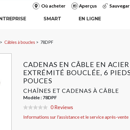
Où acheter
Aperçus
Sauvegar
NTREPRISE
SMART
EN LIGNE
Câbles à boucles
78DPF
CADENAS EN CÂBLE EN ACIER
EXTRÉMITÉ BOUCLÉE, 6 PIEDS
POUCES
CHAÎNES ET CADENAS À CÂBLE
Modèle :
78DPF
0 Reviews
No
rating
Informations sur l'assistance et le service après-vente
value
Same
page