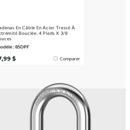
adenas En Câble En Acier Tressé À
xtrémité Bouclée, 4 Pieds X 3/8
ouces
odèle : 85DPF
7,99 $
Comparer