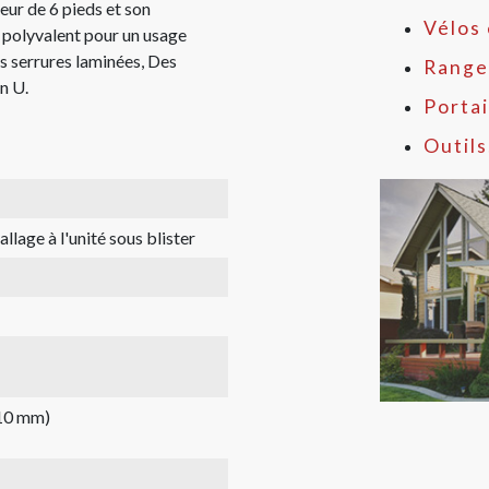
eur de 6 pieds et son
Vélos 
t polyvalent pour un usage
es serrures laminées, Des
Range
en U.
Portai
Outils
llage à l'unité sous blister
(10 mm)