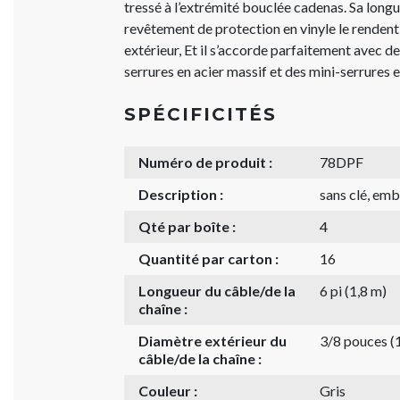
tressé à l’extrémité bouclée cadenas. Sa longu
revêtement de protection en vinyle le renden
extérieur, Et il s’accorde parfaitement avec d
serrures en acier massif et des mini-serrures 
SPÉCIFICITÉS
Numéro de produit :
78DPF
Description :
sans clé, emba
Qté par boîte :
4
Quantité par carton :
16
Longueur du câble/de la
6 pi (1,8 m)
chaîne :
Diamètre extérieur du
3/8 pouces 
câble/de la chaîne :
Couleur :
Gris