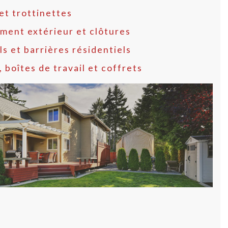
et trottinettes
ment extérieur et clôtures
ls et barrières résidentiels
, boîtes de travail et coffrets