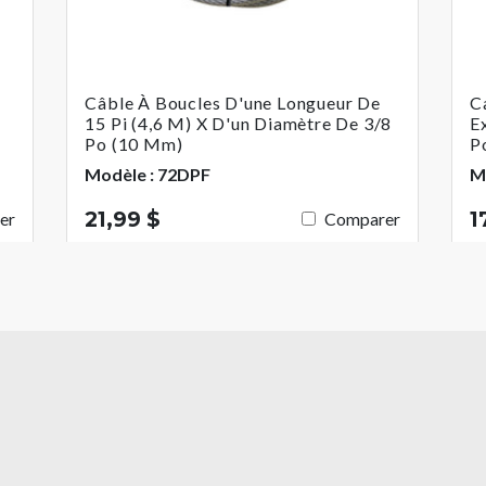
Câble À Boucles D'une Longueur De
C
15 Pi (4,6 M) X D'un Diamètre De 3/8
E
Po (10 Mm)
P
Modèle : 72DPF
M
21,99 $
1
er
Comparer