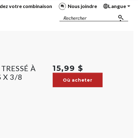
dez votre combinaison
Nous joindre
Langue
Ba
Ba
Ba
Ba
Rechercher
 TRESSÉ À
15,99 $
 X 3/8
Où acheter