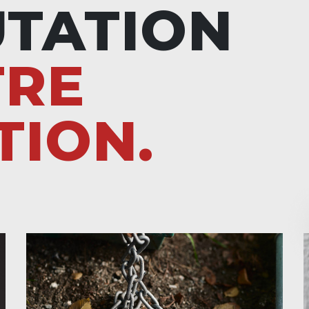
UTATION
TRE
TION.