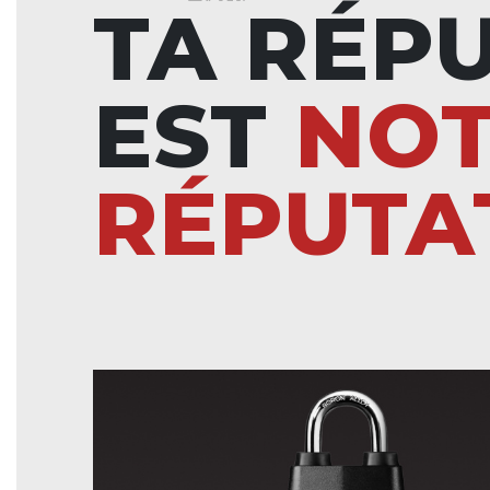
TA RÉP
EST
NO
RÉPUTA