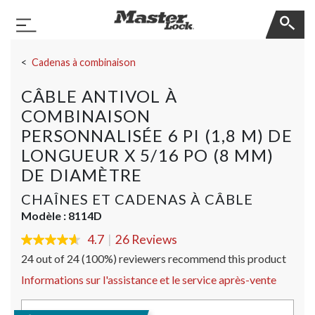
Master Lock
Basculer la navigation
Sauter la navigation
Cadenas à combinaison
CÂBLE ANTIVOL À
COMBINAISON
PERSONNALISÉE 6 PI (1,8 M) DE
LONGUEUR X 5/16 PO (8 MM)
DE DIAMÈTRE
CHAÎNES ET CADENAS À CÂBLE
Modèle :
8114D
4.7
|
26 Reviews
4.7
out
24 out of 24 (100%) reviewers recommend this product
of
5
Informations sur l'assistance et le service après-vente
stars,
average
rating