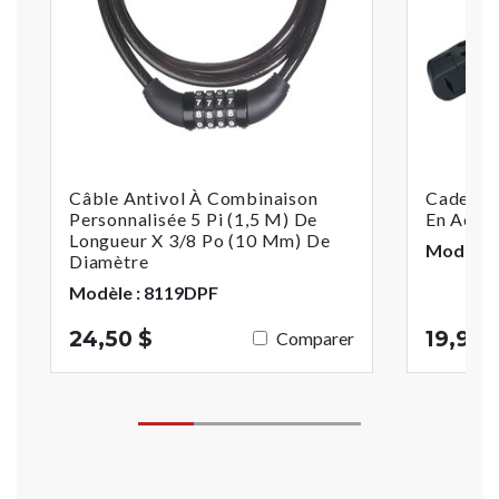
Câble Antivol À Combinaison
Cadenas
Personnalisée 5 Pi (1,5 M) De
En Acier 
Longueur X 3/8 Po (10 Mm) De
Modèle :
Diamètre
Modèle : 8119DPF
24,50 $
19,99 
Comparer