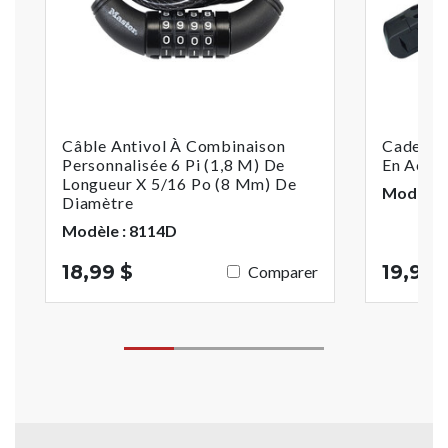
Câble Antivol À Combinaison
Cadenas
Personnalisée 6 Pi (1,8 M) De
En Acier 
Longueur X 5/16 Po (8 Mm) De
Modèle :
Diamètre
Modèle : 8114D
18,99 $
19,99 
Comparer