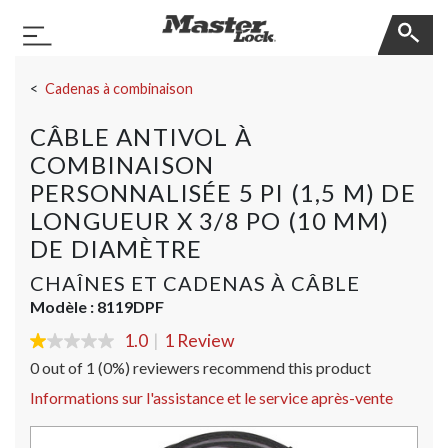
Master Lock
Basculer la navigation
Sauter la navigation
Cadenas à combinaison
CÂBLE ANTIVOL À
COMBINAISON
PERSONNALISÉE 5 PI (1,5 M) DE
LONGUEUR X 3/8 PO (10 MM)
DE DIAMÈTRE
CHAÎNES ET CADENAS À CÂBLE
Modèle :
8119DPF
1.0
|
1 Review
1.0
out
0 out of 1 (0%) reviewers recommend this product
of
5
Informations sur l'assistance et le service après-vente
stars,
average
rating