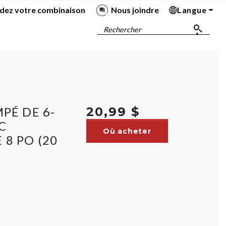
dez votre combinaison
Nous joindre
Langue
Ba
Ba
Ba
Ba
Rechercher
PÉ DE 6-
20,99 $
C
Où acheter
 8 PO (20