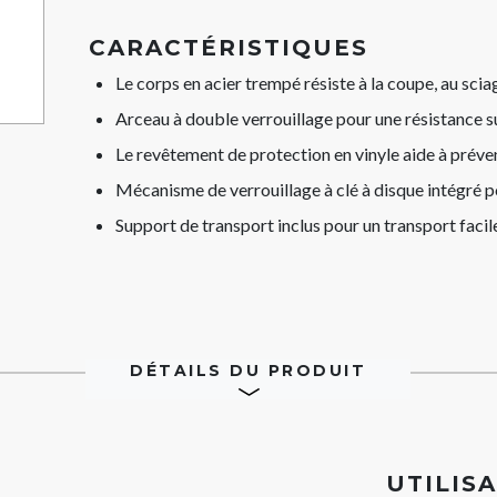
Same
page
link.
CARACTÉRISTIQUES
Le corps en acier trempé résiste à la coupe, au sci
Arceau à double verrouillage pour une résistance su
Le revêtement de protection en vinyle aide à préven
Mécanisme de verrouillage à clé à disque intégré 
Support de transport inclus pour un transport facil
DÉTAILS DU PRODUIT
UTILIS