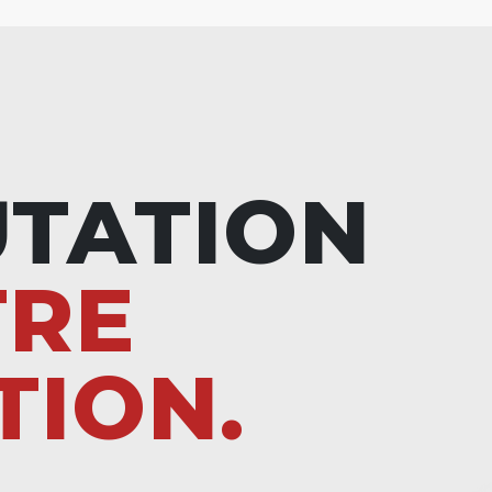
UTATION
TRE
TION.