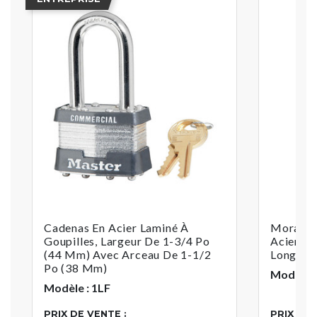
Cadenas En Acier Laminé À
Moraillo
Goupilles, Largeur De 1-3/4 Po
Acier Tr
(44 Mm) Avec Arceau De 1-1/2
Longueu
Po (38 Mm)
Modèle 
Modèle : 1LF
PRIX DE VENTE :
PRIX DE 