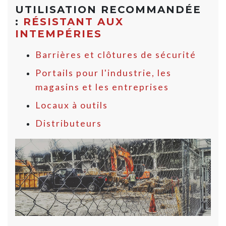
UTILISATION RECOMMANDÉE
:
RÉSISTANT AUX
INTEMPÉRIES
Barrières et clôtures de sécurité
Portails pour l'industrie, les
magasins et les entreprises
Locaux à outils
Distributeurs