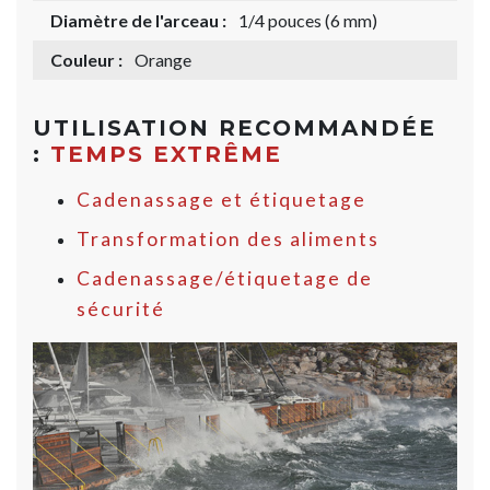
Diamètre de l'arceau :
1/4 pouces (6 mm)
Couleur :
Orange
UTILISATION RECOMMANDÉE
:
TEMPS EXTRÊME
Cadenassage et étiquetage
Transformation des aliments
Cadenassage/étiquetage de
sécurité